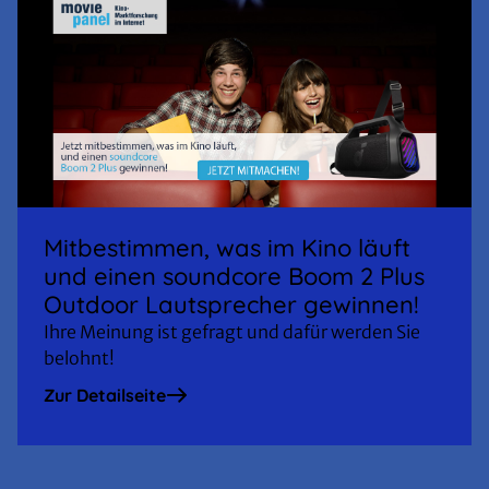
Mitbestimmen, was im Kino läuft
und einen soundcore Boom 2 Plus
Outdoor Lautsprecher gewinnen!
Ihre Meinung ist gefragt und dafür werden Sie
belohnt!
Zur Detailseite